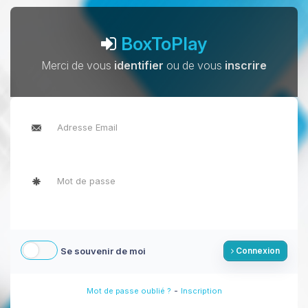
BoxToPlay
Merci de vous
identifier
ou de vous
inscrire
Se souvenir de moi
Connexion
-
Mot de passe oublié ?
Inscription