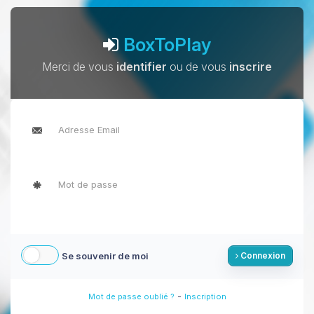
BoxToPlay
Merci de vous
identifier
ou de vous
inscrire
Se souvenir de moi
Connexion
-
Mot de passe oublié ?
Inscription