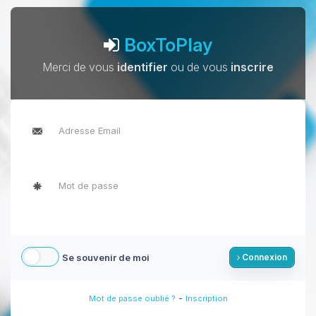
BoxToPlay
Merci de vous
identifier
ou de vous
inscrire
Se souvenir de moi
Connexion
-
Mot de passe oublié ?
Inscription