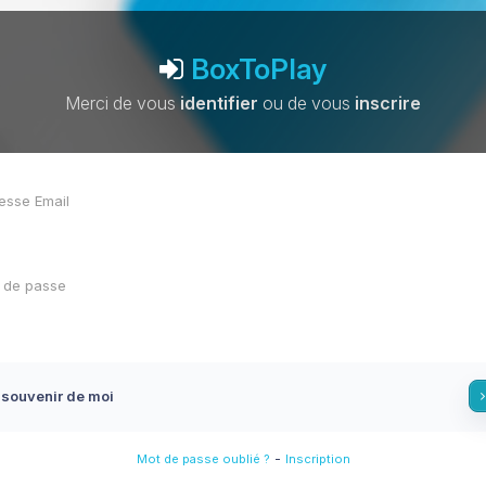
BoxToPlay
Merci de vous
identifier
ou de vous
inscrire
 souvenir de moi
-
Mot de passe oublié ?
Inscription