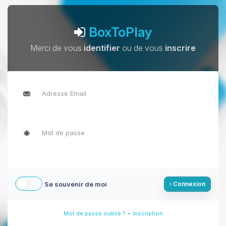
BoxToPlay
Merci de vous
identifier
ou de vous
inscrire
Se souvenir de moi
Connexion
-
Mot de passe oublié ?
Inscription