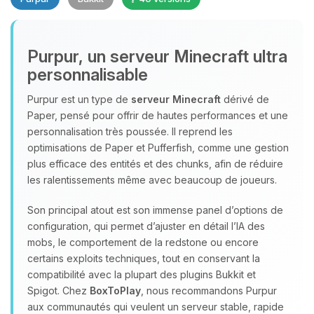
Purpur, un serveur Minecraft ultra
personnalisable
Purpur est un type de
serveur Minecraft
dérivé de
Paper, pensé pour offrir de hautes performances et une
Youpi, enfin quelqu’un pour me
personnalisation très poussée. Il reprend les
parler ! Moi c’est Choupy, ton petit
optimisations de Paper et Pufferfish, comme une gestion
assistant BoxToPlay. Dis-moi ce dont
plus efficace des entités et des chunks, afin de réduire
tu as besoin et je vais remuer mes
les ralentissements même avec beaucoup de joueurs.
petits circuits pour t’aider.
09/08/2026 à 03:50
Son principal atout est son immense panel d’options de
configuration, qui permet d’ajuster en détail l’IA des
mobs, le comportement de la redstone ou encore
certains exploits techniques, tout en conservant la
compatibilité avec la plupart des plugins Bukkit et
Spigot. Chez
BoxToPlay
, nous recommandons Purpur
aux communautés qui veulent un serveur stable, rapide