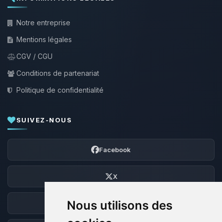
Notre entreprise
Mentions légales
CGV / CGU
Conditions de partenariat
Politique de confidentialité
SUIVEZ-NOUS
Facebook
X
Nous utilisons des
Discord