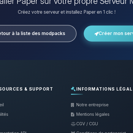
taller Paper sur votre propre Serveur 
Créez votre serveur et installez Paper en 1 clic !
tour à la liste des modpacks
Créer mon ser
SOURCES & SUPPORT
INFORMATIONS LÉGAL
il
Notre entreprise
lités
Mentions légales
CGV / CGU