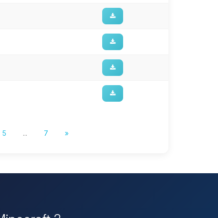
5
...
7
»