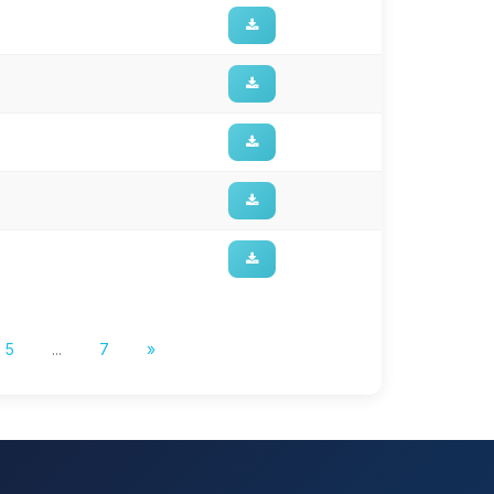
5
...
7
»