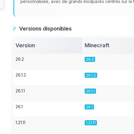
personnalisée, avec de grands modpacks centrés sur la te
Versions disponibles
Version
Minecraft
26.2
26.2
26.1.2
26.1.2
26.1.1
26.1.1
26.1
26.1
1.21.11
1.21.11