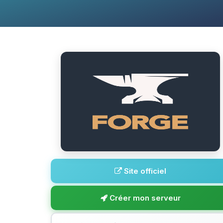
Site officiel
Créer mon serveur