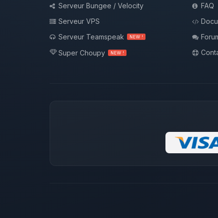
Serveur Bungee / Velocity
FAQ
Serveur VPS
Docu
Serveur Teamspeak
Foru
NEW !
Conta
Super Choupy
NEW !