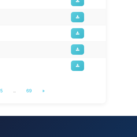
5
...
69
»