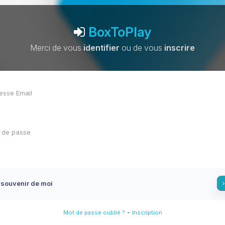
BoxToPlay
Merci de vous
identifier
ou de vous
inscrire
 souvenir de moi
-
Mot de passe oublié ?
Inscription