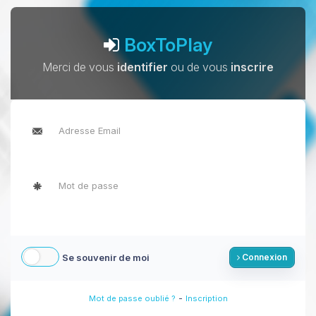
BoxToPlay
Merci de vous
identifier
ou de vous
inscrire
Se souvenir de moi
Connexion
-
Mot de passe oublié ?
Inscription