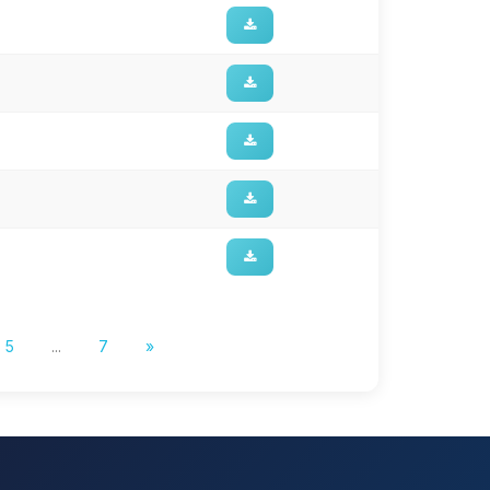
5
...
7
»