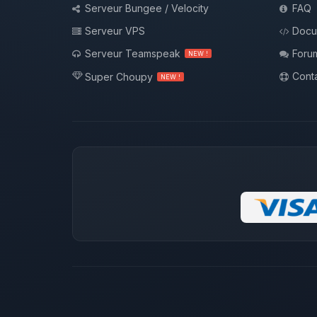
Serveur Bungee / Velocity
FAQ
Serveur VPS
Docu
Serveur Teamspeak
Foru
NEW !
Conta
Super Choupy
NEW !