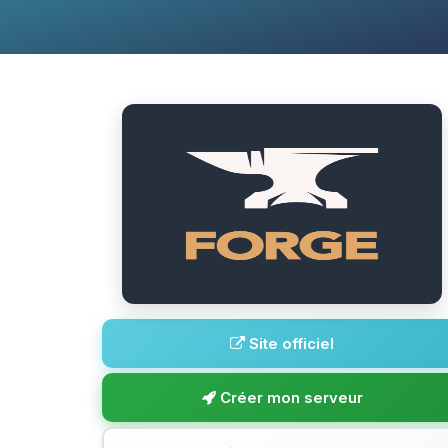
Site officiel
Créer mon serveur