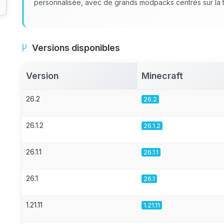
personnalisée, avec de grands modpacks centrés sur la te
Versions disponibles
Version
Minecraft
26.2
26.2
26.1.2
26.1.2
26.1.1
26.1.1
26.1
26.1
1.21.11
1.21.11