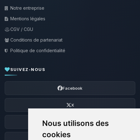
Notre entreprise
Mentions légales
CGV / CGU
Conditions de partenariat
Politique de confidentialité
SUIVEZ-NOUS
Facebook
X
Nous utilisons des
Discord
cookies
Forum