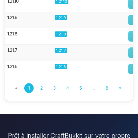
1.21.10
1.21.10
1.21.9
1.21.9
1.21.8
1.21.8
1.21.7
1.21.7
1.21.6
1.21.6
«
1
2
3
4
5
...
8
»
Prêt à installer CraftBukkit sur votre propre