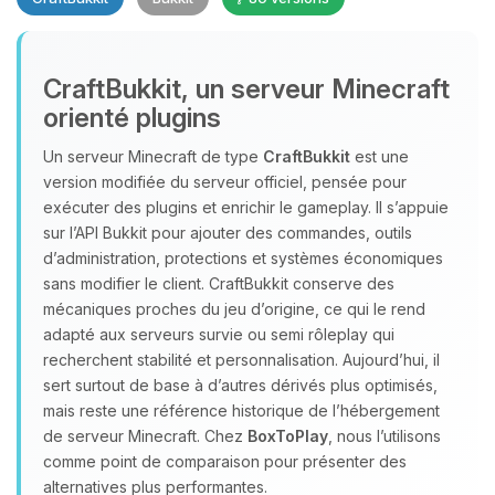
CraftBukkit, un serveur Minecraft
orienté plugins
Un serveur Minecraft de type
CraftBukkit
est une
version modifiée du serveur officiel, pensée pour
Youpi, enfin quelqu’un pour me
exécuter des plugins et enrichir le gameplay. Il s’appuie
parler ! Moi c’est Choupy, ton petit
sur l’API Bukkit pour ajouter des commandes, outils
assistant BoxToPlay. Dis-moi ce dont
d’administration, protections et systèmes économiques
tu as besoin et je vais remuer mes
sans modifier le client. CraftBukkit conserve des
petits circuits pour t’aider.
mécaniques proches du jeu d’origine, ce qui le rend
07/08/2026 à 05:38
adapté aux serveurs survie ou semi rôleplay qui
recherchent stabilité et personnalisation. Aujourd’hui, il
sert surtout de base à d’autres dérivés plus optimisés,
mais reste une référence historique de l’hébergement
de serveur Minecraft. Chez
BoxToPlay
, nous l’utilisons
comme point de comparaison pour présenter des
alternatives plus performantes.