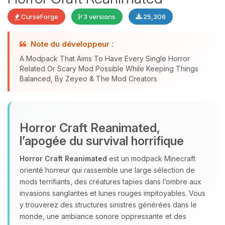
CurseForge
3 versions
25,306
Note du développeur :
Youpi, enfin quelqu’un pour me
A Modpack That Aims To Have Every Single Horror
Related Or Scary Mod Possible While Keeping Things
parler ! Moi c’est Choupy, ton petit
Balanced, By Zeyeo & The Mod Creators
assistant BoxToPlay. Dis-moi ce dont
tu as besoin et je vais remuer mes
petits circuits pour t’aider.
07/08/2026 à 02:49
Horror Craft Reanimated,
l’apogée du survival horrifique
Horror Craft Reanimated
est un modpack Minecraft
orienté horreur qui rassemble une large sélection de
mods terrifiants, des créatures tapies dans l’ombre aux
invasions sanglantes et lunes rouges impitoyables. Vous
y trouverez des structures sinistres générées dans le
monde, une ambiance sonore oppressante et des