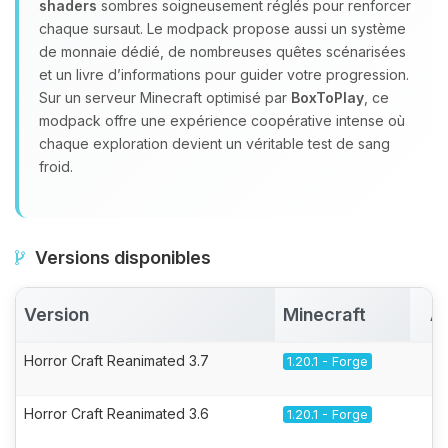
shaders
sombres soigneusement réglés pour renforcer
chaque sursaut. Le modpack propose aussi un système
de monnaie dédié, de nombreuses quêtes scénarisées
et un livre d’informations pour guider votre progression.
Sur un serveur Minecraft optimisé par
BoxToPlay
, ce
modpack offre une expérience coopérative intense où
chaque exploration devient un véritable test de sang
froid.
Versions disponibles
Version
Minecraft
A
Horror Craft Reanimated 3.7
1.20.1 - Forge
Horror Craft Reanimated 3.6
1.20.1 - Forge