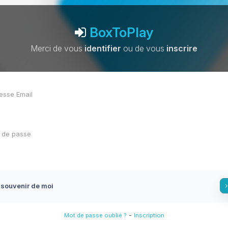
BoxToPlay
Merci de vous
identifier
ou de vous
inscrire
 souvenir de moi
-
Mot de passe oublié ?
Inscription