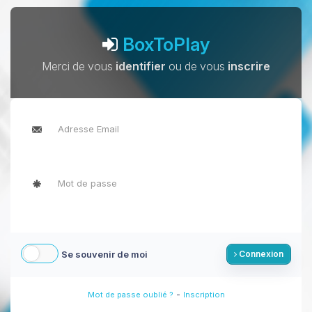
BoxToPlay
Merci de vous
identifier
ou de vous
inscrire
Se souvenir de moi
Connexion
-
Mot de passe oublié ?
Inscription