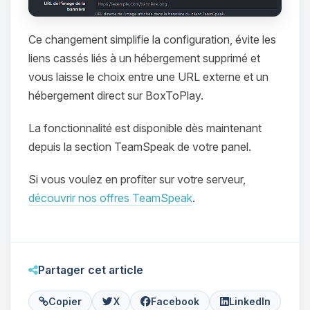
Ce changement simplifie la configuration, évite les
liens cassés liés à un hébergement supprimé et
vous laisse le choix entre une URL externe et un
hébergement direct sur BoxToPlay.
La fonctionnalité est disponible dès maintenant
Youpi, enfin quelqu’un pour me
depuis la section TeamSpeak de votre panel.
parler ! Moi c’est Choupy, ton petit
assistant BoxToPlay. Dis-moi ce dont
Si vous voulez en profiter sur votre serveur,
tu as besoin et je vais remuer mes
petits circuits pour t’aider.
découvrir nos offres TeamSpeak
.
08/08/2026 à 11:45
Partager cet article
Copier
X
Facebook
LinkedIn