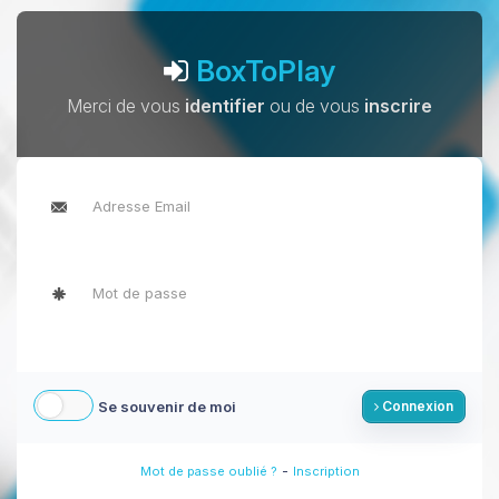
BoxToPlay
Merci de vous
identifier
ou de vous
inscrire
Se souvenir de moi
Connexion
-
Mot de passe oublié ?
Inscription