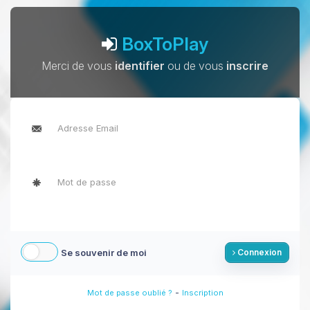
BoxToPlay
Merci de vous
identifier
ou de vous
inscrire
Se souvenir de moi
Connexion
-
Mot de passe oublié ?
Inscription