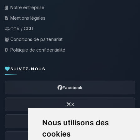
Notre entreprise
Mentions légales
CGV / CGU
Conditions de partenariat
Politique de confidentialité
SUIVEZ-NOUS
Facebook
X
Nous utilisons des
Discord
cookies
Forum