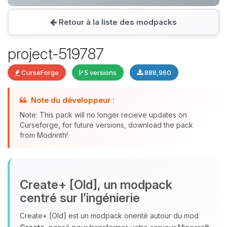
Retour à la liste des modpacks
Youpi, enfin quelqu’un pour me
parler ! Moi c’est Choupy, ton petit
project-519787
assistant BoxToPlay. Dis-moi ce dont
tu as besoin et je vais remuer mes
CurseForge
5 versions
888,960
petits circuits pour t’aider.
08/08/2026 à 03:18
Note du développeur :
Note: This pack will no longer recieve updates on
Curseforge, for future versions, download the pack
from Modrinth!
Create+ [Old], un modpack
centré sur l’ingénierie
Create+ [Old] est un modpack orienté autour du mod