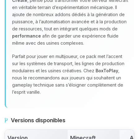
Create
, pensé pour transformer votre serveur Minecraft
en véritable terrain d’expérimentation mécanique. Il
ajoute de nombreux addons dédiés à la génération de
puissance, à l’automatisation avancée et à la production
de ressources, tout en intégrant quelques mods de
performance
afin de garder une expérience fluide
même avec des usines complexes.
Parfait pour jouer en multijoueur, ce pack met l’accent
sur les systèmes de transport, les lignes de production
modulaires et les usines créatives. Chez
BoxToPlay
,
nous le recommandons aux joueurs qui souhaitent un
gameplay technique sans s’éloigner complètement de
l’esprit vanille.
Versions disponibles
Version
Minecraft
Act