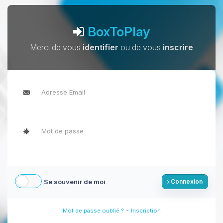
BoxToPlay
Merci de vous
identifier
ou de vous
inscrire
Se souvenir de moi
Connexion
-
Mot de passe oublié ?
Inscription