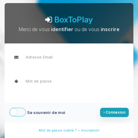
BoxToPlay
Merci de vous
identifier
ou de vous
inscrire
Se souvenir de moi
Connexion
-
Mot de passe oublié ?
Inscription