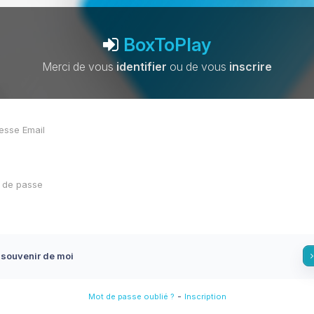
BoxToPlay
Merci de vous
identifier
ou de vous
inscrire
 souvenir de moi
-
Mot de passe oublié ?
Inscription