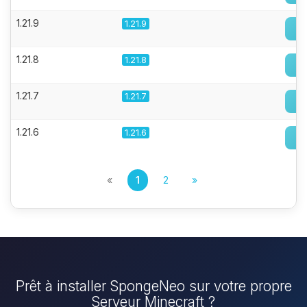
1.21.9
1.21.9
1.21.8
1.21.8
1.21.7
1.21.7
1.21.6
1.21.6
«
1
2
»
Prêt à installer SpongeNeo sur votre propre
Serveur Minecraft ?