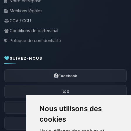
Notre entreprise
Mentions légales
CGV / CGU
Conditions de partenariat
Politique de confidentialité
SUIVEZ-NOUS
Facebook
X
Nous utilisons des
Discord
cookies
Forum