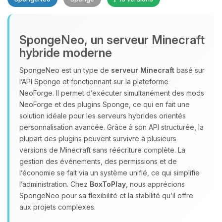
SpongeNeo, un serveur Minecraft
hybride moderne
SpongeNeo est un type de
serveur Minecraft
basé sur
l’API Sponge et fonctionnant sur la plateforme
Youpi, enfin quelqu’un pour me
NeoForge. Il permet d’exécuter simultanément des mods
parler ! Moi c’est Choupy, ton petit
NeoForge et des plugins Sponge, ce qui en fait une
assistant BoxToPlay. Dis-moi ce dont
solution idéale pour les serveurs hybrides orientés
tu as besoin et je vais remuer mes
personnalisation avancée. Grâce à son API structurée, la
petits circuits pour t’aider.
plupart des plugins peuvent survivre à plusieurs
07/08/2026 à 14:31
versions de Minecraft sans réécriture complète. La
gestion des événements, des permissions et de
l’économie se fait via un système unifié, ce qui simplifie
l’administration. Chez
BoxToPlay
, nous apprécions
SpongeNeo pour sa flexibilité et la stabilité qu’il offre
aux projets complexes.