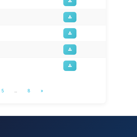
5
...
8
»