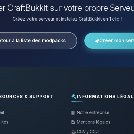
ler CraftBukkit sur votre propre Serve
Créez votre serveur et installez CraftBukkit en 1 clic !
tour à la liste des modpacks
Créer mon ser
SOURCES & SUPPORT
INFORMATIONS LÉGAL
il
Notre entreprise
lités
Mentions légales
CGV / CGU