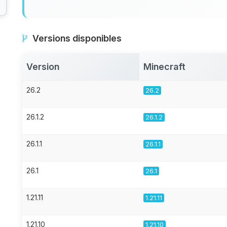
Versions disponibles
Version
Minecraft
26.2
26.2
26.1.2
26.1.2
26.1.1
26.1.1
26.1
26.1
1.21.11
1.21.11
1.21.10
1.21.10