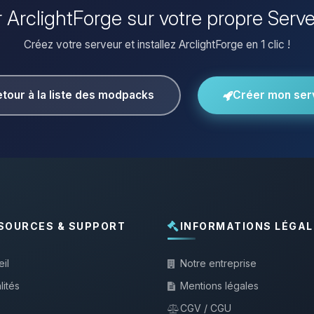
er ArclightForge sur votre propre Serv
Créez votre serveur et installez ArclightForge en 1 clic !
tour à la liste des modpacks
Créer mon ser
SOURCES & SUPPORT
INFORMATIONS LÉGAL
il
Notre entreprise
lités
Mentions légales
CGV / CGU