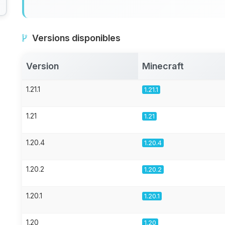
Versions disponibles
Version
Minecraft
1.21.1
1.21.1
1.21
1.21
1.20.4
1.20.4
1.20.2
1.20.2
1.20.1
1.20.1
1.20
1.20