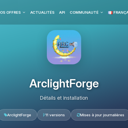
OS OFFRES
ACTUALITÉS
API
COMMUNAUTÉ
FRANÇA
ArclightForge
Détails et installation
ArclightForge
11 versions
Mises à jour journalières