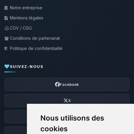
Notre entreprise
Mentions légales
CGV / CGU
Conditions de partenariat
Politique de confidentialité
SUIVEZ-NOUS
Facebook
X
Nous utilisons des
Discord
cookies
Forum