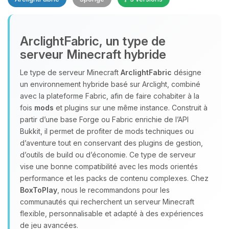
Youpi, enfin quelqu’un pour me
ArclightFabric, un type de
parler ! Moi c’est Choupy, ton petit
serveur Minecraft hybride
assistant BoxToPlay. Dis-moi ce dont
tu as besoin et je vais remuer mes
Le type de serveur Minecraft
ArclightFabric
désigne
petits circuits pour t’aider.
un environnement hybride basé sur Arclight, combiné
10/08/2026 à 14:09
avec la plateforme Fabric, afin de faire cohabiter à la
fois
mods
et plugins sur une même instance. Construit à
partir d’une base Forge ou Fabric enrichie de l’API
Bukkit, il permet de profiter de mods techniques ou
d’aventure tout en conservant des plugins de gestion,
d’outils de build ou d’économie. Ce type de serveur
vise une bonne compatibilité avec les mods orientés
performance et les packs de contenu complexes. Chez
BoxToPlay
, nous le recommandons pour les
communautés qui recherchent un serveur Minecraft
flexible, personnalisable et adapté à des expériences
de jeu avancées.