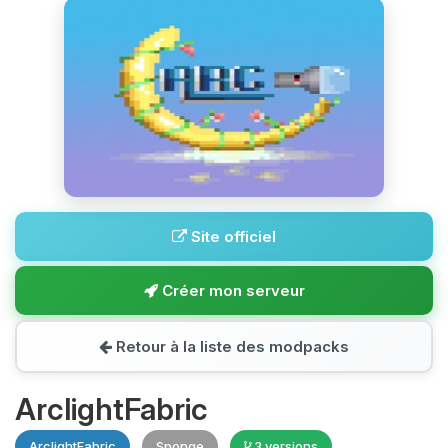
Site officiel
Créer mon serveur
Retour à la liste des modpacks
ArclightFabric
ArclightFabric
Sponge
3 versions