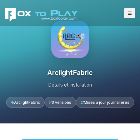
ArclightFabric
Détails et installation
ArclightFabric
3 versions
Mises à jour journalières