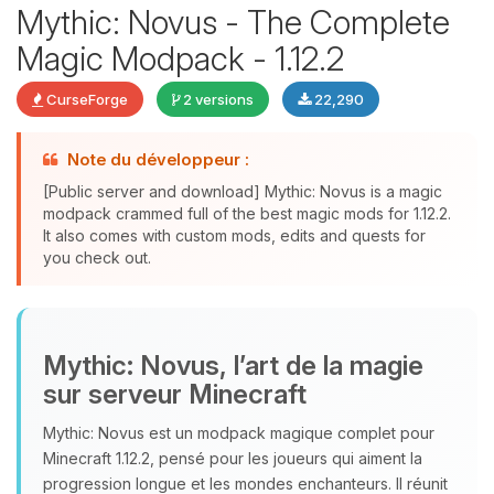
Mythic: Novus - The Complete
Magic Modpack - 1.12.2
CurseForge
2 versions
22,290
Youpi, enfin quelqu’un pour me
parler ! Moi c’est Choupy, ton petit
Note du développeur :
assistant BoxToPlay. Dis-moi ce dont
[Public server and download] Mythic: Novus is a magic
tu as besoin et je vais remuer mes
modpack crammed full of the best magic mods for 1.12.2.
petits circuits pour t’aider.
It also comes with custom mods, edits and quests for
you check out.
08/08/2026 à 16:14
Mythic: Novus, l’art de la magie
sur serveur Minecraft
Mythic: Novus est un modpack magique complet pour
Minecraft 1.12.2, pensé pour les joueurs qui aiment la
progression longue et les mondes enchanteurs. Il réunit