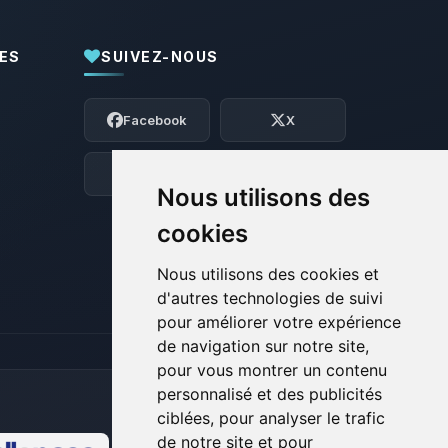
ES
SUIVEZ-NOUS
Youpi, enfin quelqu’un pour me parler !
Moi c’est Choupy, ton petit assistant
Facebook
X
BoxToPlay. Dis-moi ce dont tu as besoin
et je vais remuer mes petits circuits
pour t’aider.
Discord
Forum
Nous utilisons des
06/08/2026 à 17:05
cookies
Nous utilisons des cookies et
d'autres technologies de suivi
pour améliorer votre expérience
de navigation sur notre site,
pour vous montrer un contenu
personnalisé et des publicités
ciblées, pour analyser le trafic
de notre site et pour