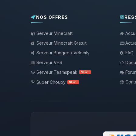
NOS OFFRES
RES
Serveur Minecraft
Accue
Serveur Minecraft Gratuit
Actua
Serveur Bungee / Velocity
FAQ
Serveur VPS
Docu
Serveur Teamspeak
Foru
NEW !
Conta
Super Choupy
NEW !