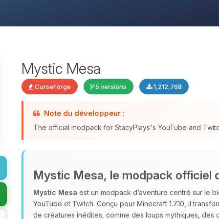
Mystic Mesa
CurseForge
5 versions
1,212,768
Note du développeur :
The official modpack for StacyPlays's YouTube and Twitc
Mystic Mesa, le modpack officiel 
Mystic Mesa
est un modpack d’aventure centré sur le b
YouTube et Twitch. Conçu pour Minecraft 1.7.10, il trans
de créatures inédites, comme des loups mythiques, des 