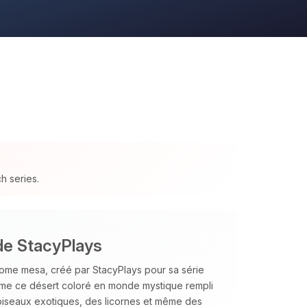
h series.
de StacyPlays
iome mesa, créé par StacyPlays pour sa série
forme ce désert coloré en monde mystique rempli
oiseaux exotiques, des licornes et même des