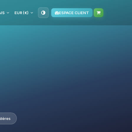
IS
EUR (€)
ESPACE CLIENT
lières