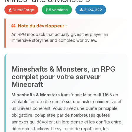
CurseForge
5 versions
2,124,322
Note du développeur :
An RPG modpack that actually gives the player an
Youpi, enfin quelqu’un pour me
immersive storyline and complex worldview.
parler ! Moi c’est Choupy, ton petit
assistant BoxToPlay. Dis-moi ce dont
tu as besoin et je vais remuer mes
petits circuits pour t’aider.
Mineshafts & Monsters, un RPG
complet pour votre serveur
07/08/2026 à 22:43
Minecraft
Mineshafts & Monsters
transforme Minecraft 1.16.5 en
véritable jeu de rôle centré sur une histoire immersive et
un univers cohérent. Vous suivez une quête principale
obligatoire, complétée par de nombreuses quêtes
annexes qui dévoilent un lore dense et les conflits entre
différentes factions. Le système de réputation, les