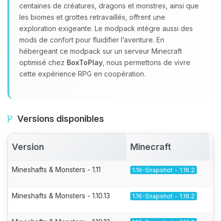
centaines de créatures, dragons et monstres, ainsi que
les biomes et grottes retravaillés, offrent une
exploration exigeante. Le modpack intègre aussi des
mods de confort pour fluidifier l’aventure. En
hébergeant ce modpack sur un serveur Minecraft
optimisé chez
BoxToPlay
, nous permettons de vivre
cette expérience RPG en coopération.
Versions disponibles
Version
Minecraft
A
Mineshafts & Monsters - 1.11
1.16-Snapshot - 1.16.2
Mineshafts & Monsters - 1.10.13
1.16-Snapshot - 1.16.2