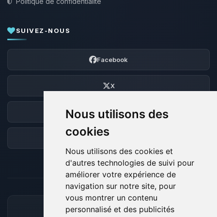
Politique de confidentialité
SUIVEZ-NOUS
Facebook
X
Nous utilisons des
Discord
cookies
Forum
Nous utilisons des cookies et
d'autres technologies de suivi pour
améliorer votre expérience de
navigation sur notre site, pour
vous montrer un contenu
personnalisé et des publicités
MOYENS DE PAIEMENT ACCEPTÉS