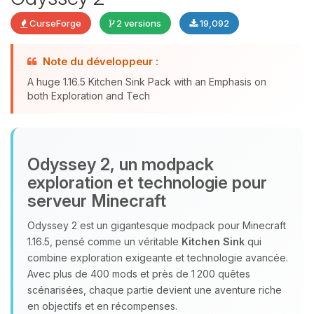
CurseForge
2 versions
19,092
Note du développeur :
Youpi, enfin quelqu’un pour me
A huge 1.16.5 Kitchen Sink Pack with an Emphasis on
parler ! Moi c’est Choupy, ton petit
both Exploration and Tech
assistant BoxToPlay. Dis-moi ce dont
tu as besoin et je vais remuer mes
petits circuits pour t’aider.
06/08/2026 à 08:05
Odyssey 2, un modpack
exploration et technologie pour
serveur Minecraft
Odyssey 2 est un gigantesque modpack pour Minecraft
1.16.5, pensé comme un véritable
Kitchen Sink
qui
combine exploration exigeante et technologie avancée.
Avec plus de 400 mods et près de 1 200 quêtes
scénarisées, chaque partie devient une aventure riche
en objectifs et en récompenses.