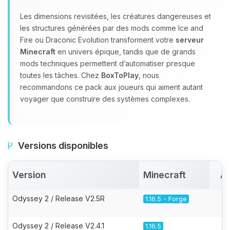
Les dimensions revisitées, les créatures dangereuses et
les structures générées par des mods comme Ice and
Fire ou Draconic Evolution transforment votre
serveur
Minecraft
en univers épique, tandis que de grands
mods techniques permettent d’automatiser presque
toutes les tâches. Chez
BoxToPlay
, nous
recommandons ce pack aux joueurs qui aiment autant
voyager que construire des systèmes complexes.
Versions disponibles
Version
Minecraft
Ac
Odyssey 2 / Release V2.5R
1.16.5 - Forge
Odyssey 2 / Release V2.4.1
1.16.5