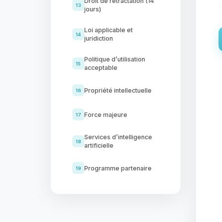
Droit de rétractation (14
13
jours)
Loi applicable et
14
juridiction
Politique d’utilisation
15
acceptable
Propriété intellectuelle
16
Force majeure
17
Services d’intelligence
18
artificielle
Programme partenaire
19