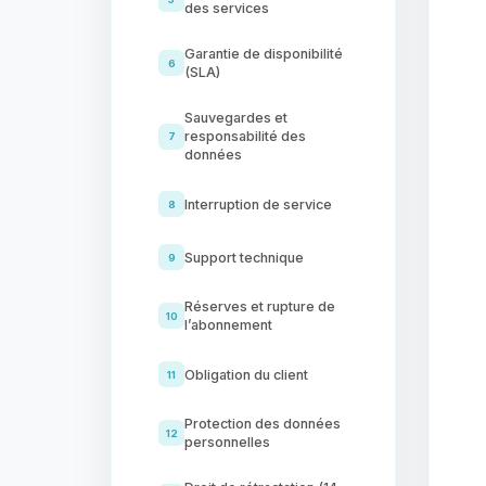
des services
Garantie de disponibilité
6
(SLA)
Sauvegardes et
responsabilité des
7
données
Interruption de service
8
Support technique
9
Réserves et rupture de
10
l’abonnement
Obligation du client
11
Protection des données
12
personnelles