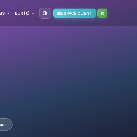
IS
EUR (€)
ESPACE CLIENT
our