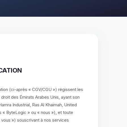
ICATION
ation (ci-après « CGV/CGU ») régissent les
 droit des Émirats Arabes Unis, ayant son
amra Industrial, Ras Al Khaimah, United
s « ByteLogic » ou « nous »), et toute
 vous ») souscrivant à nos services