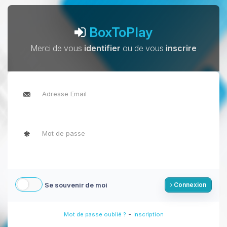
BoxToPlay
Merci de vous
identifier
ou de vous
inscrire
Se souvenir de moi
Connexion
-
Mot de passe oublié ?
Inscription