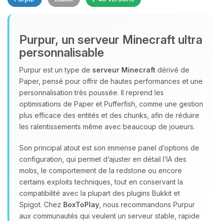
Purpur, un serveur Minecraft ultra
personnalisable
Purpur est un type de
serveur Minecraft
dérivé de
Paper, pensé pour offrir de hautes performances et une
Youpi, enfin quelqu’un pour me
personnalisation très poussée. Il reprend les
parler ! Moi c’est Choupy, ton petit
optimisations de Paper et Pufferfish, comme une gestion
assistant BoxToPlay. Dis-moi ce dont
plus efficace des entités et des chunks, afin de réduire
tu as besoin et je vais remuer mes
les ralentissements même avec beaucoup de joueurs.
petits circuits pour t’aider.
09/08/2026 à 10:06
Son principal atout est son immense panel d’options de
configuration, qui permet d’ajuster en détail l’IA des
mobs, le comportement de la redstone ou encore
certains exploits techniques, tout en conservant la
compatibilité avec la plupart des plugins Bukkit et
Spigot. Chez
BoxToPlay
, nous recommandons Purpur
aux communautés qui veulent un serveur stable, rapide