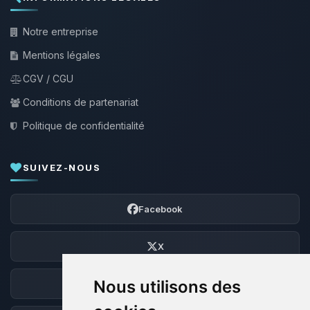
Notre entreprise
Mentions légales
CGV / CGU
Conditions de partenariat
Politique de confidentialité
SUIVEZ-NOUS
Facebook
X
Nous utilisons des
Discord