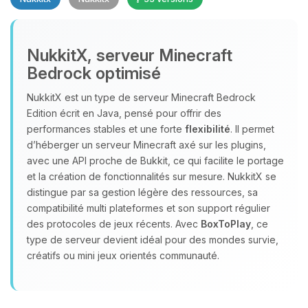
NukkitX, serveur Minecraft
Bedrock optimisé
NukkitX est un type de serveur Minecraft Bedrock
Youpi, enfin quelqu’un pour me
Edition écrit en Java, pensé pour offrir des
parler ! Moi c’est Choupy, ton petit
performances stables et une forte
flexibilité
. Il permet
assistant BoxToPlay. Dis-moi ce dont
d’héberger un serveur Minecraft axé sur les plugins,
tu as besoin et je vais remuer mes
avec une API proche de Bukkit, ce qui facilite le portage
petits circuits pour t’aider.
et la création de fonctionnalités sur mesure. NukkitX se
05/08/2026 à 21:48
distingue par sa gestion légère des ressources, sa
compatibilité multi plateformes et son support régulier
des protocoles de jeux récents. Avec
BoxToPlay
, ce
type de serveur devient idéal pour des mondes survie,
créatifs ou mini jeux orientés communauté.