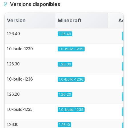
Versions disponibles
Version
Minecraft
Act
1.26.40
1.26.40
1.0-build-1239
1.0-build-1239
1.26.30
1.26.30
1.0-build-1236
1.0-build-1236
1.26.20
1.26.20
1.0-build-1235
1.0-build-1235
1.26.10
1.26.10