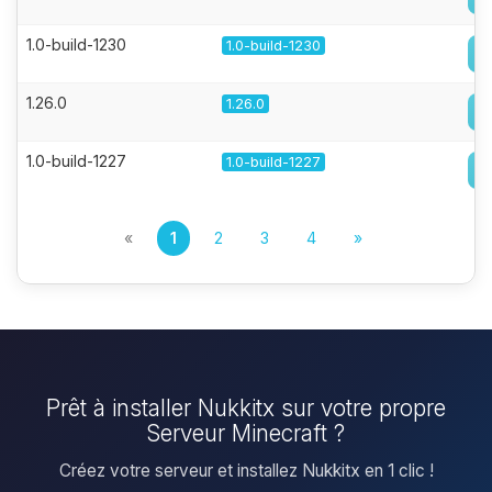
1.0-build-1230
1.0-build-1230
1.26.0
1.26.0
1.0-build-1227
1.0-build-1227
«
1
2
3
4
»
Prêt à installer Nukkitx sur votre propre
Serveur Minecraft ?
Créez votre serveur et installez Nukkitx en 1 clic !