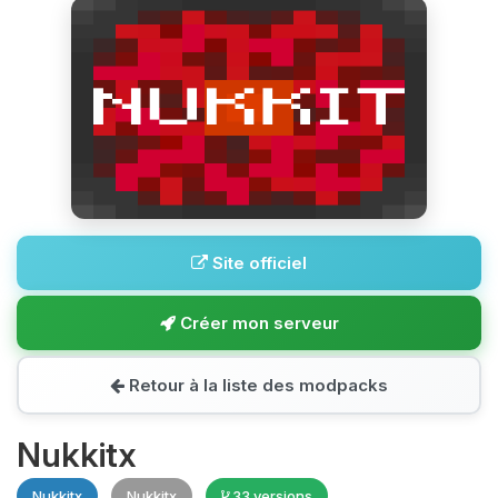
Site officiel
Créer mon serveur
Retour à la liste des modpacks
Nukkitx
Nukkitx
Nukkitx
33 versions