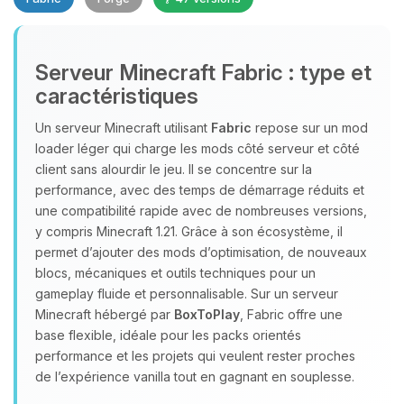
Serveur Minecraft Fabric : type et
caractéristiques
Un serveur Minecraft utilisant
Fabric
repose sur un mod
loader léger qui charge les mods côté serveur et côté
Youpi, enfin quelqu’un pour me
client sans alourdir le jeu. Il se concentre sur la
parler ! Moi c’est Choupy, ton petit
performance, avec des temps de démarrage réduits et
assistant BoxToPlay. Dis-moi ce dont
une compatibilité rapide avec de nombreuses versions,
tu as besoin et je vais remuer mes
y compris Minecraft 1.21. Grâce à son écosystème, il
petits circuits pour t’aider.
permet d’ajouter des mods d’optimisation, de nouveaux
07/08/2026 à 22:25
blocs, mécaniques et outils techniques pour un
gameplay fluide et personnalisable. Sur un serveur
Minecraft hébergé par
BoxToPlay
, Fabric offre une
base flexible, idéale pour les packs orientés
performance et les projets qui veulent rester proches
de l’expérience vanilla tout en gagnant en souplesse.