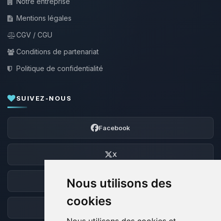
Notre entreprise
Mentions légales
CGV / CGU
Conditions de partenariat
Politique de confidentialité
SUIVEZ-NOUS
Facebook
X
Nous utilisons des
Discord
cookies
Forum