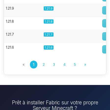
1.21.9
1.21.9
1.21.8
1.21.8
1.21.7
1.21.7
1.21.6
1.21.6
«
1
2
3
4
5
»
Prêt à installer Fabric sur votre propre
Serveur Minecraft ?