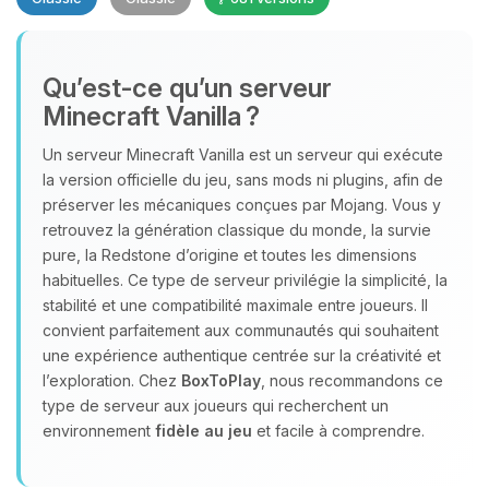
Qu’est‑ce qu’un serveur
Minecraft Vanilla ?
Un serveur Minecraft Vanilla est un serveur qui exécute
Youpi, enfin quelqu’un pour me
la version officielle du jeu, sans mods ni plugins, afin de
parler ! Moi c’est Choupy, ton petit
préserver les mécaniques conçues par Mojang. Vous y
assistant BoxToPlay. Dis-moi ce dont
retrouvez la génération classique du monde, la survie
tu as besoin et je vais remuer mes
pure, la Redstone d’origine et toutes les dimensions
petits circuits pour t’aider.
habituelles. Ce type de serveur privilégie la simplicité, la
stabilité et une compatibilité maximale entre joueurs. Il
06/08/2026 à 10:53
convient parfaitement aux communautés qui souhaitent
une expérience authentique centrée sur la créativité et
l’exploration. Chez
BoxToPlay
, nous recommandons ce
type de serveur aux joueurs qui recherchent un
environnement
fidèle au jeu
et facile à comprendre.