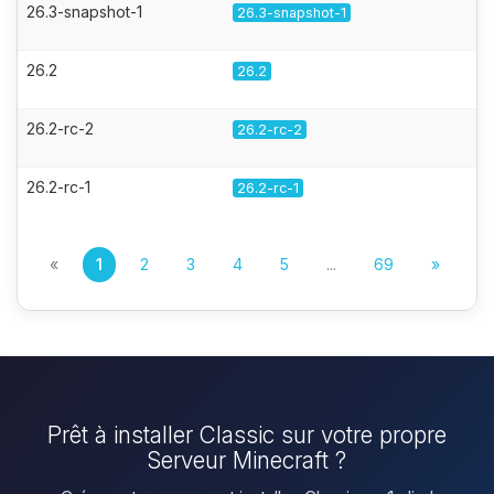
26.3-snapshot-1
26.3-snapshot-1
26.2
26.2
26.2-rc-2
26.2-rc-2
26.2-rc-1
26.2-rc-1
«
1
2
3
4
5
...
69
»
Prêt à installer Classic sur votre propre
Serveur Minecraft ?