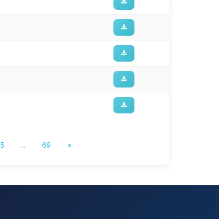
5
...
69
»