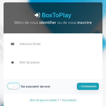
BoxToPlay
Merci de vous
identifier
ou de vous
inscrire
Se souvenir de moi
Connexion
-
Mot de passe oublié ?
Inscription