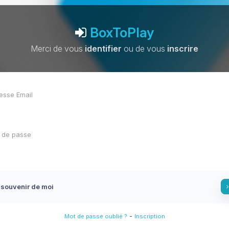
BoxToPlay
Merci de vous
identifier
ou de vous
inscrire
 souvenir de moi
-
Mot de passe oublié ?
Inscription