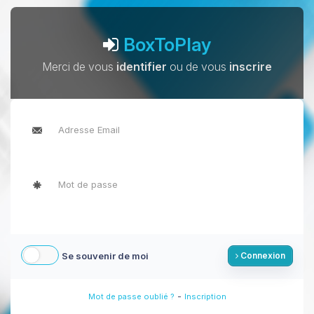
BoxToPlay
Merci de vous
identifier
ou de vous
inscrire
Se souvenir de moi
Connexion
-
Mot de passe oublié ?
Inscription