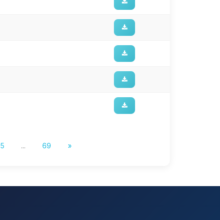
5
...
69
»