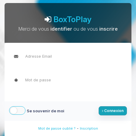
BoxToPlay
Merci de vous
identifier
ou de vous
inscrire
Se souvenir de moi
Connexion
-
Mot de passe oublié ?
Inscription