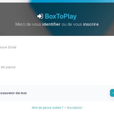
BoxToPlay
Merci de vous
identifier
ou de vous
inscrire
 souvenir de moi
-
Mot de passe oublié ?
Inscription