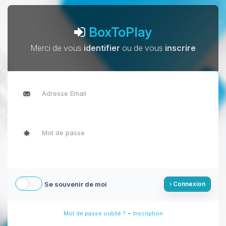
BoxToPlay
Merci de vous
identifier
ou de vous
inscrire
Se souvenir de moi
Connexion
-
Mot de passe oublié ?
Inscription