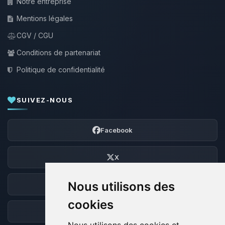
Notre entreprise
Mentions légales
CGV / CGU
Conditions de partenariat
Politique de confidentialité
SUIVEZ-NOUS
Facebook
X
Nous utilisons des
Discord
cookies
Forum