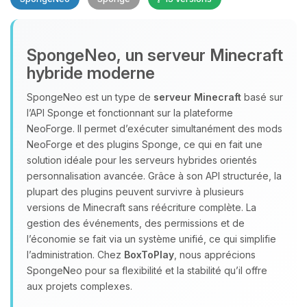
SpongeNeo, un serveur Minecraft
hybride moderne
SpongeNeo est un type de
serveur Minecraft
basé sur
l’API Sponge et fonctionnant sur la plateforme
Youpi, enfin quelqu’un pour me
NeoForge. Il permet d’exécuter simultanément des mods
parler ! Moi c’est Choupy, ton petit
NeoForge et des plugins Sponge, ce qui en fait une
assistant BoxToPlay. Dis-moi ce dont
solution idéale pour les serveurs hybrides orientés
tu as besoin et je vais remuer mes
personnalisation avancée. Grâce à son API structurée, la
petits circuits pour t’aider.
plupart des plugins peuvent survivre à plusieurs
07/08/2026 à 09:34
versions de Minecraft sans réécriture complète. La
gestion des événements, des permissions et de
l’économie se fait via un système unifié, ce qui simplifie
l’administration. Chez
BoxToPlay
, nous apprécions
SpongeNeo pour sa flexibilité et la stabilité qu’il offre
aux projets complexes.