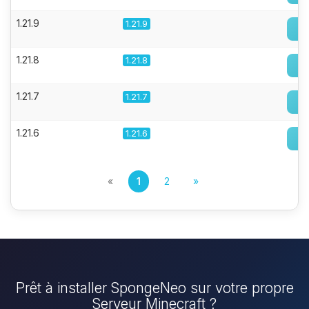
1.21.9
1.21.9
1.21.8
1.21.8
1.21.7
1.21.7
1.21.6
1.21.6
«
1
2
»
Prêt à installer SpongeNeo sur votre propre
Serveur Minecraft ?