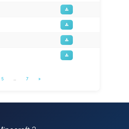
5
...
7
»