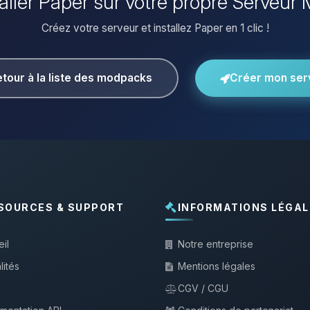
taller Paper sur votre propre Serveur 
Créez votre serveur et installez Paper en 1 clic !
tour à la liste des modpacks
Créer mon ser
SOURCES & SUPPORT
INFORMATIONS LÉGAL
il
Notre entreprise
lités
Mentions légales
CGV / CGU