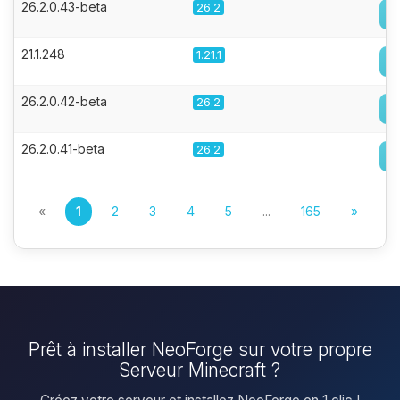
26.2.0.43-beta
26.2
21.1.248
1.21.1
26.2.0.42-beta
26.2
26.2.0.41-beta
26.2
«
1
2
3
4
5
...
165
»
Prêt à installer NeoForge sur votre propre
Serveur Minecraft ?