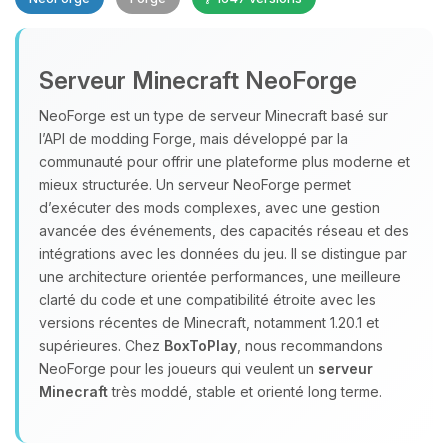
Serveur Minecraft NeoForge
NeoForge est un type de serveur Minecraft basé sur
l’API de modding Forge, mais développé par la
communauté pour offrir une plateforme plus moderne et
Youpi, enfin quelqu’un pour me
mieux structurée. Un serveur NeoForge permet
parler ! Moi c’est Choupy, ton petit
assistant BoxToPlay. Dis-moi ce dont
d’exécuter des mods complexes, avec une gestion
tu as besoin et je vais remuer mes
avancée des événements, des capacités réseau et des
petits circuits pour t’aider.
intégrations avec les données du jeu. Il se distingue par
une architecture orientée performances, une meilleure
06/08/2026 à 18:29
clarté du code et une compatibilité étroite avec les
versions récentes de Minecraft, notamment 1.20.1 et
supérieures. Chez
BoxToPlay
, nous recommandons
NeoForge pour les joueurs qui veulent un
serveur
Minecraft
très moddé, stable et orienté long terme.