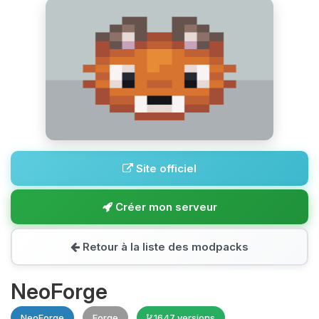
Site officiel
Créer mon serveur
Retour à la liste des modpacks
NeoForge
NeoForge
Forge
1647 versions