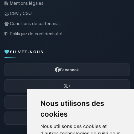
Mentions légales
CGV / CGU
Conditions de partenariat
Politique de confidentialité
SUIVEZ-NOUS
Facebook
X
Nous utilisons des
Discord
cookies
Forum
Nous utilisons des cookies et
d'autres technologies de suivi pour