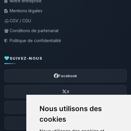
Notre entreprise
Mentions légales
CGV / CGU
Conditions de partenariat
Politique de confidentialité
SUIVEZ-NOUS
Facebook
X
Nous utilisons des
Discord
cookies
Forum