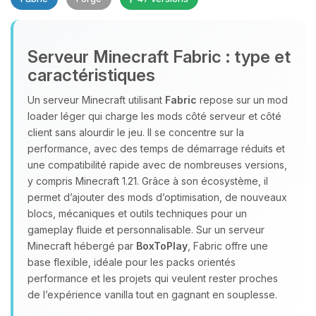
Serveur Minecraft Fabric : type et
caractéristiques
Un serveur Minecraft utilisant
Fabric
repose sur un mod
loader léger qui charge les mods côté serveur et côté
Youpi, enfin quelqu’un pour me
client sans alourdir le jeu. Il se concentre sur la
parler ! Moi c’est Choupy, ton petit
performance, avec des temps de démarrage réduits et
assistant BoxToPlay. Dis-moi ce dont
une compatibilité rapide avec de nombreuses versions,
tu as besoin et je vais remuer mes
y compris Minecraft 1.21. Grâce à son écosystème, il
petits circuits pour t’aider.
permet d’ajouter des mods d’optimisation, de nouveaux
07/08/2026 à 17:51
blocs, mécaniques et outils techniques pour un
gameplay fluide et personnalisable. Sur un serveur
Minecraft hébergé par
BoxToPlay
, Fabric offre une
base flexible, idéale pour les packs orientés
performance et les projets qui veulent rester proches
de l’expérience vanilla tout en gagnant en souplesse.