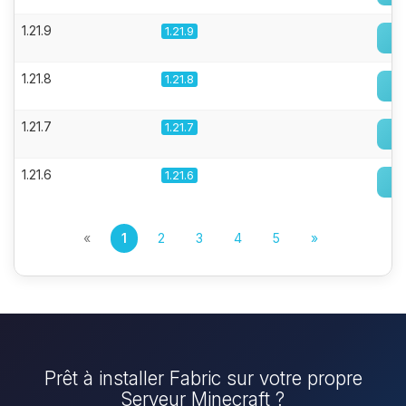
1.21.9
1.21.9
1.21.8
1.21.8
1.21.7
1.21.7
1.21.6
1.21.6
«
1
2
3
4
5
»
Prêt à installer Fabric sur votre propre
Serveur Minecraft ?