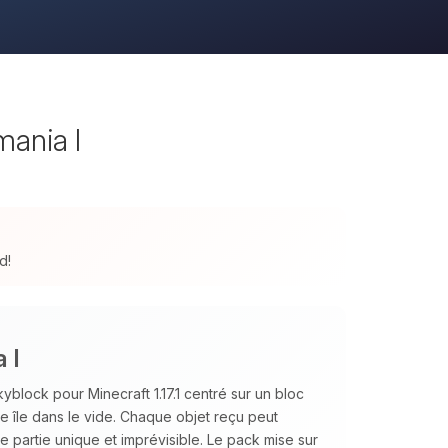
ania I
d!
 I
block pour Minecraft 1.17.1 centré sur un bloc
te île dans le vide. Chaque objet reçu peut
 partie unique et imprévisible. Le pack mise sur