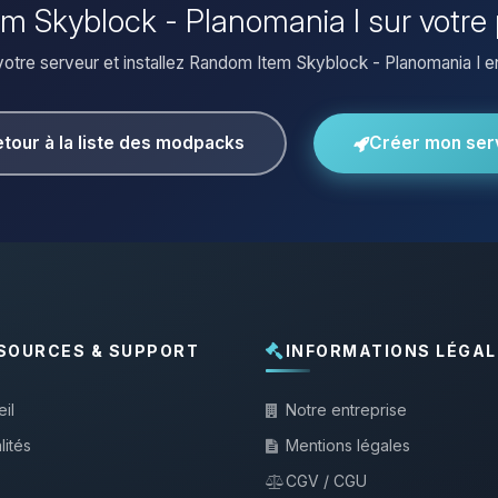
em Skyblock - Planomania I sur votre
otre serveur et installez Random Item Skyblock - Planomania I en 
tour à la liste des modpacks
Créer mon ser
SOURCES & SUPPORT
INFORMATIONS LÉGAL
il
Notre entreprise
lités
Mentions légales
CGV / CGU