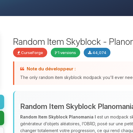
Random Item Skyblock - Planom
CurseForge
1 versions
44,074
Note du développeur :
The only random item skyblock modpack you'll ever nee
Random Item Skyblock Planomania
Random Item Skyblock Planomania I
est un modpack sky
générateur d’objets aléatoires, l’OBRD, posé sur une peti
changer totalement votre progression, ce qui rend chaque