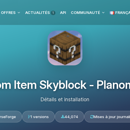
 OFFRES
ACTUALITÉS
API
COMMUNAUTÉ
FRANÇA
1
m Item Skyblock - Planom
Détails et installation
rseForge
1 versions
44,074
Mises à jour journal